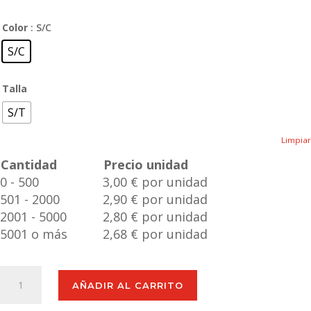
Color
: S/C
S/C
Talla
S/T
Limpiar
Cantidad
Precio unidad
0 - 500
3,00 € por unidad
501 - 2000
2,90 € por unidad
2001 - 5000
2,80 € por unidad
5001 o más
2,68 € por unidad
Set
AÑADIR AL CARRITO
Oficina
Mikonen