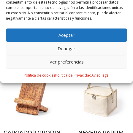
consentimiento de estas tecnologías nos permitirá procesar datos
como el comportamiento de navegación o las identificaciones únicas
S/T
en este sitio. No consentir o retirar el consentimiento, puede afectar
negativamente a ciertas características y funciones.
Aceptar
PRODUCTOS RELACIONADOS
Denegar
Ver preferencias
Política de cookies
Política de Privacidad
Aviso legal
CARGADOR GRODIN
NEVERA PARUM