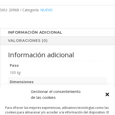
cantidad
SKU:
20968
Categoría:
NUEVO
INFORMACIÓN ADICIONAL
VALORACIONES (0)
Información adicional
Peso
105 kg
Dimensiones
16 × 6,5 cm
Gestionar el consentimiento
de las cookies
Color
S/C
Para ofrecer las mejores experiencias, utilizamos tecnologías como las
cookies para almacenar y/o acceder a la información del dispositivo. El
Talla