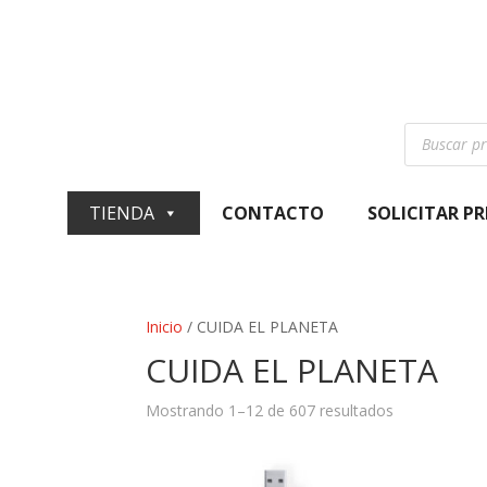
Búsqueda
de
productos
TIENDA
CONTACTO
SOLICITAR P
Inicio
/ CUIDA EL PLANETA
CUIDA EL PLANETA
Ordenado
Mostrando 1–12 de 607 resultados
por
los
últimos