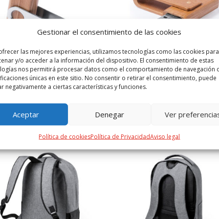
Gestionar el consentimiento de las cookies
ofrecer las mejores experiencias, utilizamos tecnologías como las cookies para
enar y/o acceder a la información del dispositivo. El consentimiento de estas
logías nos permitirá procesar datos como el comportamiento de navegación o
ificaciones únicas en este sitio. No consentir o retirar el consentimiento, puede
Cetrex 16Gb
Haidam 16GB
ar negativamente a ciertas características y funciones.
Desde
0,00
€
Desde
6,86
€
Aceptar
Denegar
Ver preferencia
Política de cookies
Política de Privacidad
Aviso legal