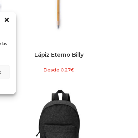
 las
Lápiz Eterno Billy
Desde
0,27
€
s