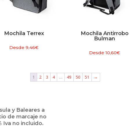
Mochila Terrex
Mochila Antirrobo
Bulman
Desde
9,46
€
Desde
10,60
€
1
2
3
4
…
49
50
51
→
ula y Baleares a
cio de marcaje no
 Iva no incluido.