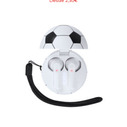
Desde
2,30
€