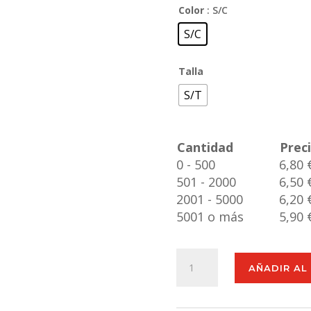
Color
: S/C
S/C
Talla
S/T
Cantidad
Prec
0 - 500
6,80 
501 - 2000
6,50 
2001 - 5000
6,20 
5001 o más
5,90 
Bidón
AÑADIR AL
Ivisur
cantidad