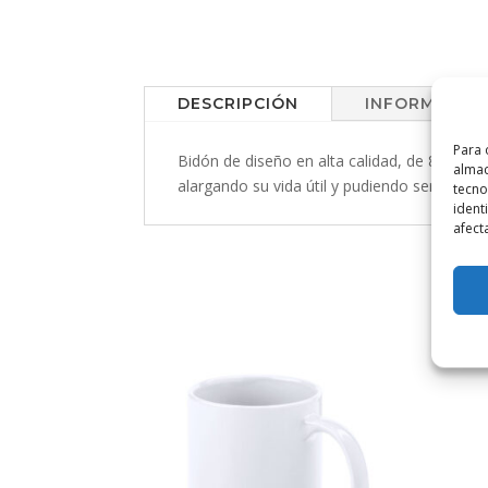
DESCRIPCIÓN
INFORMACIÓN
Para 
Bidón de diseño en alta calidad, de 850 ml d
almac
alargando su vida útil y pudiendo ser reutil
tecno
ident
afect