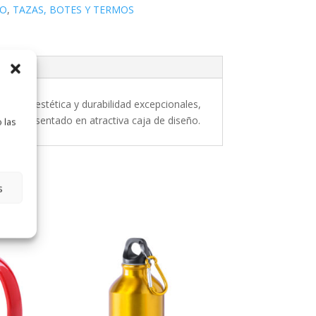
VO
,
TAZAS, BOTES Y TERMOS
tencia, estética y durabilidad excepcionales,
inox. Presentado en atractiva caja de diseño.
 las
s