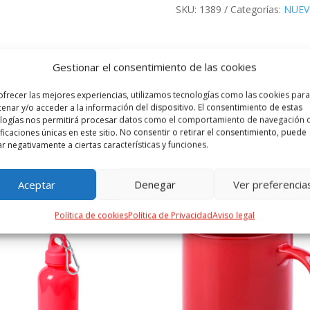
SKU:
1389
Categorías:
NUE
 ADICIONAL
VALORACIONES (0)
Gestionar el consentimiento de las cookies
ofrecer las mejores experiencias, utilizamos tecnologías como las cookies para
e capacidad. Fabricado en cristal de borosilicato, que ofrece una resis
enar y/o acceder a la información del dispositivo. El consentimiento de estas
izado infinidad de veces. Tapón y funda del cuerpo del bidón en acero 
logías nos permitirá procesar datos como el comportamiento de navegación o
ificaciones únicas en este sitio. No consentir o retirar el consentimiento, puede
ar negativamente a ciertas características y funciones.
PRODUCTOS RELACIONADOS
Aceptar
Denegar
Ver preferencia
Política de cookies
Política de Privacidad
Aviso legal