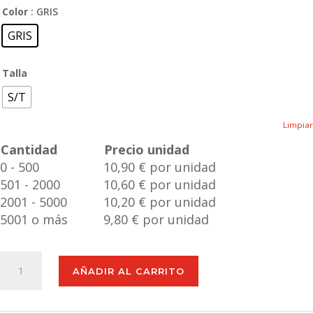
Color
: GRIS
GRIS
Talla
S/T
Limpiar
Cantidad
Precio unidad
0 - 500
10,90 € por unidad
501 - 2000
10,60 € por unidad
2001 - 5000
10,20 € por unidad
5001 o más
9,80 € por unidad
Paraguas
AÑADIR AL CARRITO
Estaro
cantidad