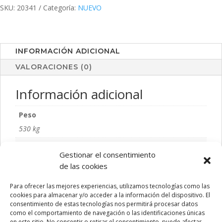
SKU:
20341
Categoría:
NUEVO
INFORMACIÓN ADICIONAL
VALORACIONES (0)
Información adicional
Peso
530 kg
Color
Gestionar el consentimiento
GRIS
de las cookies
Talla
Para ofrecer las mejores experiencias, utilizamos tecnologías como las
S/T
cookies para almacenar y/o acceder a la información del dispositivo. El
consentimiento de estas tecnologías nos permitirá procesar datos
como el comportamiento de navegación o las identificaciones únicas
en este sitio. No consentir o retirar el consentimiento, puede afectar