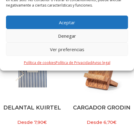
negativamente a ciertas características y funciones.
PRODUCTOS RELACIONADOS
Aceptar
Denegar
Ver preferencias
Política de cookies
Política de Privacidad
Aviso legal
DELANTAL KUIRTEL
CARGADOR GRODIN
Desde
7,90
€
Desde
6,70
€