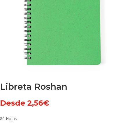
Libreta Roshan
Desde
2,56
€
80 Hojas