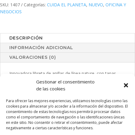
SKU:
1407
Categorías:
CUIDA EL PLANETA
,
NUEVO
,
OFICINA Y
NEGOCIOS
DESCRIPCIÓN
INFORMACIÓN ADICIONAL
VALORACIONES (0)
Innovadora libreta de anillas de línea nature, con tapas
fabricadas en caña de trigo, para así fomentar la utilización
Gestionar el consentimiento
de materias primas naturales y reducir las emisiones
de las cookies
contaminantes. Con distintivo Wheat Straw y 80 hojas
Para ofrecer las mejores experiencias, utilizamos tecnologías como las
interiores lisas.
cookies para almacenar y/o acceder a la información del dispositivo. El
consentimiento de estas tecnologías nos permitirá procesar datos
como el comportamiento de navegación o las identificaciones únicas
en este sitio. No consentir o retirar el consentimiento, puede afectar
PRODUCTOS RELACIONADOS
negativamente a ciertas características y funciones.