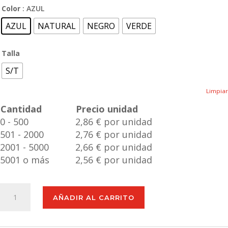
Color
: AZUL
AZUL
NATURAL
NEGRO
VERDE
Talla
S/T
Limpiar
Cantidad
Precio unidad
0 - 500
2,86 € por unidad
501 - 2000
2,76 € por unidad
2001 - 5000
2,66 € por unidad
5001 o más
2,56 € por unidad
Libreta
AÑADIR AL CARRITO
Roshan
cantidad