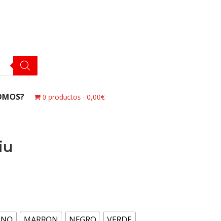
OMOS?
0 productos
0,00€
iu
INO
MARRON
NEGRO
VERDE