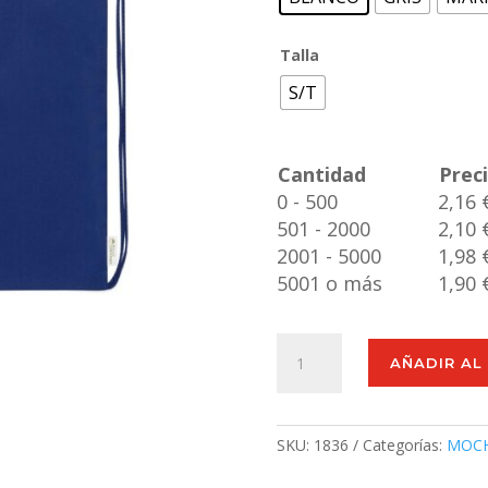
Talla
S/T
Cantidad
Prec
0 - 500
2,16 
501 - 2000
2,10 
2001 - 5000
1,98 
5001 o más
1,90 
Mochila
AÑADIR AL
Maziu
cantidad
SKU:
1836
Categorías:
MOCH