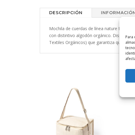
DESCRIPCIÓN
INFORMACIÓN
Mochila de cuerdas de línea nature fabrica
con distintivo algodón orgánico. Disponible
Para 
Textiles Orgánicos) que garantiza que los te
almac
tecno
ident
afect