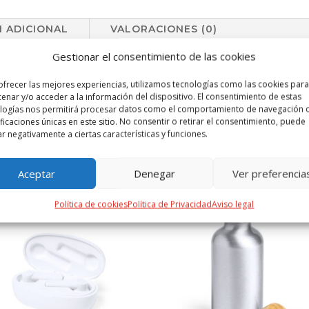
 ADICIONAL
VALORACIONES (0)
Gestionar el consentimiento de las cookies
da en 100% algodón orgánico de 120g/m2. Compartimento principal co
 en variada gama de colores. Con certificación GOTS (Global Organic
ofrecer las mejores experiencias, utilizamos tecnologías como las cookies para
jidos están hechos de fibras orgánicas.
enar y/o acceder a la información del dispositivo. El consentimiento de estas
logías nos permitirá procesar datos como el comportamiento de navegación o
ificaciones únicas en este sitio. No consentir o retirar el consentimiento, puede
ar negativamente a ciertas características y funciones.
PRODUCTOS RELACIONADOS
Aceptar
Denegar
Ver preferencia
Política de cookies
Política de Privacidad
Aviso legal