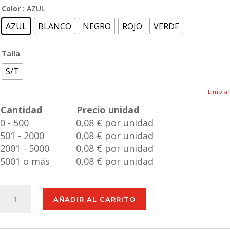
Color
: AZUL
AZUL
BLANCO
NEGRO
ROJO
VERDE
Talla
S/T
Limpiar
Cantidad
Precio unidad
0 - 500
0,08 € por unidad
501 - 2000
0,08 € por unidad
2001 - 5000
0,08 € por unidad
5001 o más
0,08 € por unidad
Lanyard
AÑADIR AL CARRITO
Menfix
cantidad