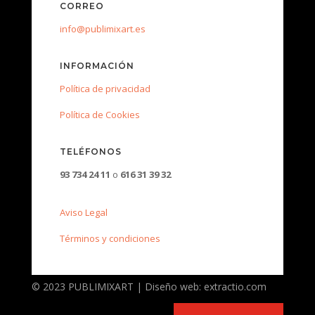
CORREO
info@publimixart.es
INFORMACIÓN
Política de privacidad
Política de Cookies
TELÉFONOS
93 734 24 11
o
616 31 39 32
Aviso Legal
Términos y condiciones
© 2023 PUBLIMIXART | Diseño web: extractio.com