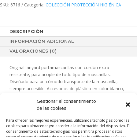
SKU:
6716
Categoría:
COLECCIÓN PROTECCIÓN HIGIÉNICA
DESCRIPCIÓN
INFORMACIÓN ADICIONAL
VALORACIONES (0)
Original lanyard portamascarillas con cordón extra
resistente, para acople de todo tipo de mascarillas.
Diseñado para un cómodo transporte de la mascarilla,
siempre accesible. Accesorios de plástico en color blanco,
con ganchos de seguridad muy fáciles de poner y quitar.
Gestionar el consentimiento
Incluye ajustador craneal -ideal para impresión en
de las cookies
tampografía- y cordones disponibles en variada gama de
colores.
Para ofrecer las mejores experiencias, utilizamos tecnologías como las
cookies para almacenar y/o acceder a la información del dispositivo. El
consentimiento de estas tecnologías nos permitirá procesar datos
como el comportamiento de navegación o las identificaciones únicas