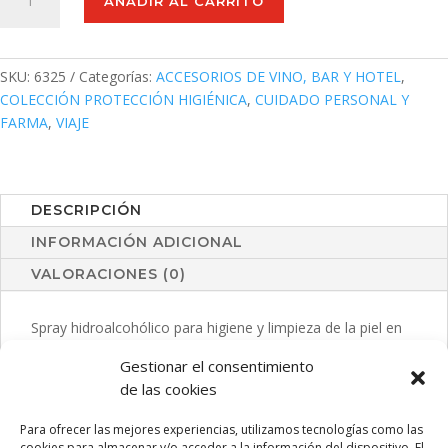
AÑADIR AL CARRITO
Hidroalcohólico
Bustan
cantidad
SKU:
6325
Categorías:
ACCESORIOS DE VINO, BAR Y HOTEL
,
COLECCIÓN PROTECCIÓN HIGIÉNICA
,
CUIDADO PERSONAL Y
FARMA
,
VIAJE
DESCRIPCIÓN
INFORMACIÓN ADICIONAL
VALORACIONES (0)
Spray hidroalcohólico para higiene y limpieza de la piel en
bote rellenable de 10 ml. Cuerpo en translúcido y capucha
Gestionar el consentimiento
disponible en variada gama de colores, con clip de ajuste.
de las cookies
Solución con 65% de contenido de alcohol. Artículo con
certificación GMP (Good Manufaturing Practices / Normas
Para ofrecer las mejores experiencias, utilizamos tecnologías como las
de Correcta Fabricación) que garantiza el cumplimiento de
cookies para almacenar y/o acceder a la información del dispositivo. El