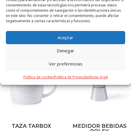
rigurosas medidas de control para la obtención de un
consentimiento de estas tecnologías nos permitirá procesar datos
como el comportamiento de navegación o las identificaciones únicas
producto seguro y de calidad.
en este sitio. No consentir o retirar el consentimiento, puede afectar
negativamente a ciertas características y funciones.
Aceptar
PRODUCTOS RELACIONADOS
Denegar
Ver preferencias
Política de cookies
Política de Privacidad
Aviso legal
TAZA TARBOX
MEDIDOR BEBIDAS