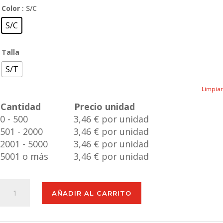
Color
: S/C
S/C
Talla
S/T
Limpiar
Cantidad
Precio unidad
0 - 500
3,46 € por unidad
501 - 2000
3,46 € por unidad
2001 - 5000
3,46 € por unidad
5001 o más
3,46 € por unidad
Juego
AÑADIR AL CARRITO
Wolen
cantidad