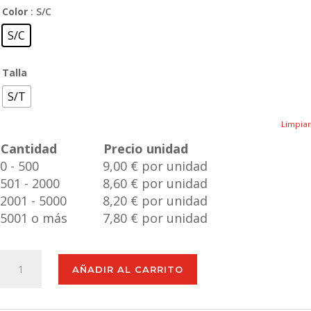
Color
: S/C
S/C
Talla
S/T
Limpiar
Cantidad
Precio unidad
0 - 500
9,00 € por unidad
501 - 2000
8,60 € por unidad
2001 - 5000
8,20 € por unidad
5001 o más
7,80 € por unidad
Fiambrera
AÑADIR AL CARRITO
Crisbut
cantidad