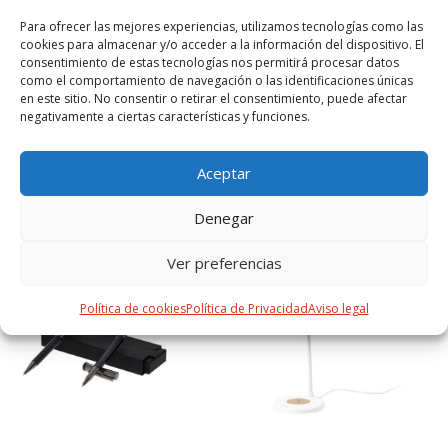
seleción limitada de unidades, convirtiendo así un regalo en
una experiencia única e inolvidable. Exclusivo estuche de
Para ofrecer las mejores experiencias, utilizamos tecnologías como las
cookies para almacenar y/o acceder a la información del dispositivo. El
presentación Limited Edition, con diseño protegido por
consentimiento de estas tecnologías nos permitirá procesar datos
derechos de propiedad industrial. Incluida tarjeta con
como el comportamiento de navegación o las identificaciones únicas
descripción de Limited Edition en cartón reciclado.
en este sitio. No consentir o retirar el consentimiento, puede afectar
negativamente a ciertas características y funciones.
Aceptar
PRODUCTOS RELACIONADOS
Denegar
Ver preferencias
Política de cookies
Política de Privacidad
Aviso legal