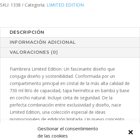
SKU:
1338
Categoría:
LIMITED EDITION
DESCRIPCIÓN
INFORMACIÓN ADICIONAL
VALORACIONES (0)
Fiambrera Limited Edition. Un fascinante diseño que
conjuga diseño y sostenibilidad. Conformada por un
compartimento principal en cristal de la más alta calidad de
730 ml litro de capacidad, tapa hermética en bambú y base
en corcho natural. Incluye cinta de seguridad. De la
perfecta combinación entre exclusividad y diseño, nace
Limited Edition, una colección especial de ideas
promocionales de edidición limitada. Un nuevo concepto,
inspirado en la fusión de artículos premium con las últimas
Gestionar el consentimiento
y más novedosas tendencias y que cuenta con una
de las cookies