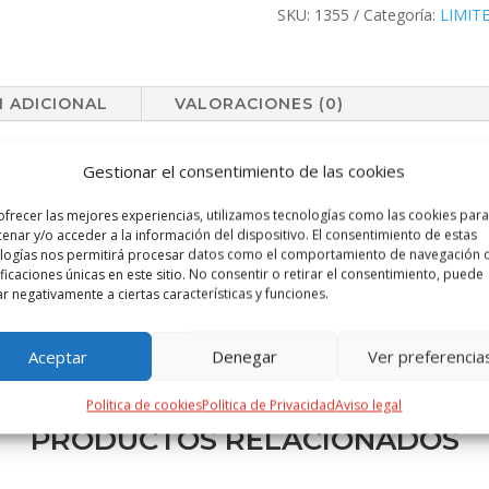
SKU:
1355
Categoría:
LIMIT
 ADICIONAL
VALORACIONES (0)
ed Edition. Un estilo innovador, donde sostenibilidad, diseño y últi
Gestionar el consentimiento de las cookies
sistente ABS y caña de trigo, para así fomentar la utilización de mat
alámbrico de 15W y mecanismo de auto ajuste que usa el propio peso
ofrecer las mejores experiencias, utilizamos tecnologías como las cookies para
enar y/o acceder a la información del dispositivo. El consentimiento de estas
con cable cargador USB C de 100 cm y manual de instrucciones en Espa
logías nos permitirá procesar datos como el comportamiento de navegación o
ce Limited Edition, una colección especial de ideas promocionales de
ificaciones únicas en este sitio. No consentir o retirar el consentimiento, puede
 con las últimas y más novedosas tendencias y que cuenta con una sel
ar negativamente a ciertas características y funciones.
olvidable. Exclusivo estuche de presentación Limited Edition,?, con d
e Limited Edition en cartón reciclado.
Aceptar
Denegar
Ver preferencia
Política de cookies
Política de Privacidad
Aviso legal
PRODUCTOS RELACIONADOS