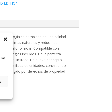
ED EDITION
ma tecnología se combinan en una calidad
erias primas naturales y reducir las
 del teléfono móvil. Compatible con
ñol e Inglés incluidos. De la perfecta
 las
 edidición limitada. Un nuevo concepto,
eción limitada de unidades, convirtiendo
iseño protegido por derechos de propiedad
s