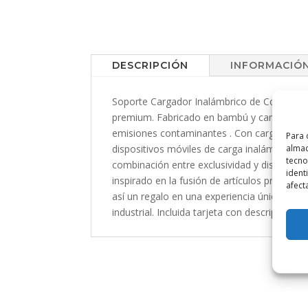
DESCRIPCIÓN
INFORMACIÓN
Soporte Cargador Inalámbrico de Coche Limit
premium. Fabricado en bambú y carcasa en re
emisiones contaminantes . Con cargador in
Para 
almac
dispositivos móviles de carga inalámbrica, 
tecno
combinación entre exclusividad y diseño, na
ident
inspirado en la fusión de artículos premium
afect
así un regalo en una experiencia única e in
industrial. Incluida tarjeta con descripción d