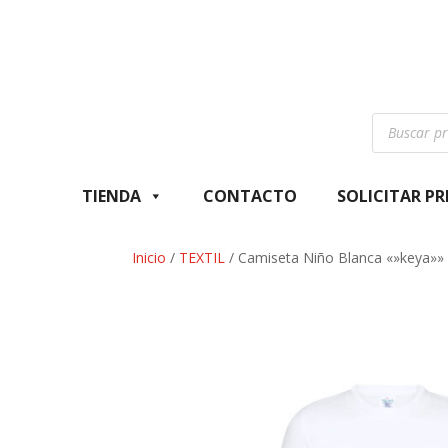
Búsqueda
de
productos
TIENDA
CONTACTO
SOLICITAR P
Inicio
/
TEXTIL
/ Camiseta Niño Blanca «»keya»»