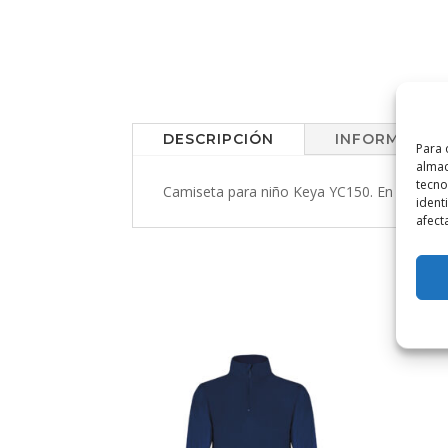
DESCRIPCIÓN
INFORMACIÓN
Para 
almac
tecno
Camiseta para niño Keya YC150. En material 
ident
afect