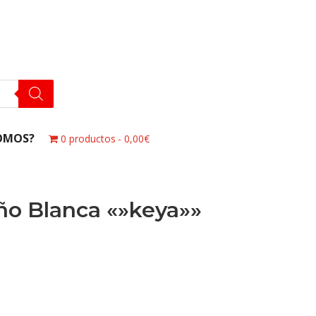
OMOS?
0 productos
0,00€
ño Blanca «»keya»»