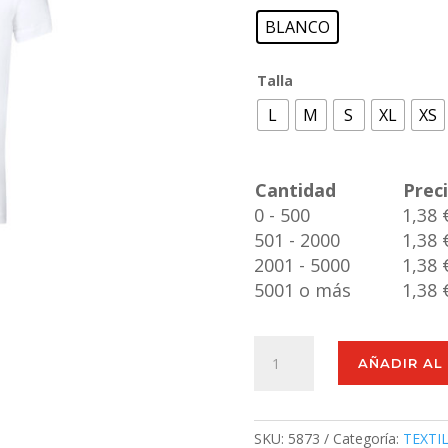
BLANCO
Talla
L
M
S
XL
XS
Cantidad
Prec
0 - 500
1,38 
501 - 2000
1,38 
2001 - 5000
1,38 
5001 o más
1,38 
Camiseta
AÑADIR AL
Niño
Blanca
""keya""
YC150
SKU:
5873
Categoría:
TEXTI