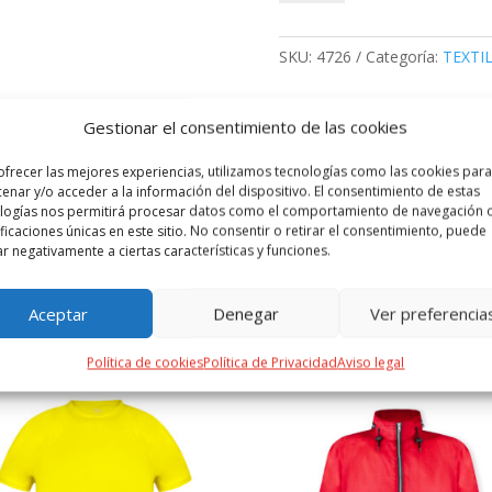
Tecnik
Maik
cantidad
SKU:
4726
Categoría:
TEXTI
Gestionar el consentimiento de las cookies
 ADICIONAL
VALORACIONES (0)
ofrecer las mejores experiencias, utilizamos tecnologías como las cookies para
enar y/o acceder a la información del dispositivo. El consentimiento de estas
, en material 100% poliéster transpirable de 135g/m2. Disponible en 
logías nos permitirá procesar datos como el comportamiento de navegación o
ificaciones únicas en este sitio. No consentir o retirar el consentimiento, puede
ar negativamente a ciertas características y funciones.
Aceptar
Denegar
Ver preferencia
PRODUCTOS RELACIONADOS
Política de cookies
Política de Privacidad
Aviso legal