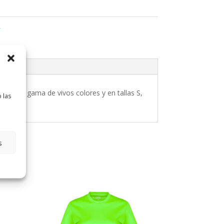
L
variada gama de vivos colores y en tallas S,
 las
s