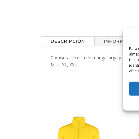
DESCRIPCIÓN
INFORMACIÓN
Para 
almac
Camiseta técnica de manga larga para adulto
tecno
M, L, XL, XXL.
ident
afect