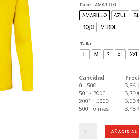
Color
: AMARILLO
AMARILLO
AZUL
B
ROJO
VERDE
Talla
L
M
S
XL
XXL
Cantidad
Prec
0 - 500
3,86 
501 - 2000
3,70 
2001 - 5000
3,60 
5001 o más
3,48 
Camiseta
AÑADIR AL
Adulto