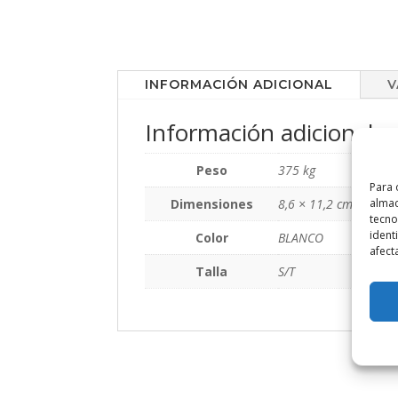
INFORMACIÓN ADICIONAL
V
Información adicional
Peso
375 kg
Para 
Dimensiones
8,6 × 11,2 cm
almac
tecno
ident
Color
BLANCO
afect
Talla
S/T