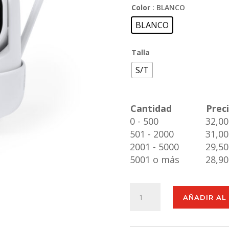
Color
: BLANCO
BLANCO
Talla
S/T
Cantidad
Prec
0 - 500
32,00
501 - 2000
31,00
2001 - 5000
29,50
5001 o más
28,90
Cámara
AÑADIR AL
Inteligente
Grotex
cantidad