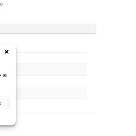
VO
 las
s