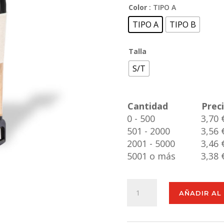
Color
: TIPO A
TIPO A
TIPO B
Talla
S/T
Cantidad
Prec
0 - 500
3,70 
501 - 2000
3,56 
2001 - 5000
3,46 
5001 o más
3,38 
Bombón
AÑADIR AL
Semillas
Winsu
cantidad