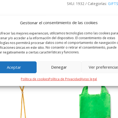
SKU:
1932
Categorías:
GIFT
Gestionar el consentimiento de las cookies
 ADICIONAL
VALORACIONES (0)
ofrecer las mejores experiencias, utilizamos tecnologías como las cookies para
enar y/o acceder a la información del dispositivo. El consentimiento de estas
s silvestres y presentado en bote de cristal con tapón de corcho natu
logías nos permitirá procesar datos como el comportamiento de navegación o
ificaciones únicas en este sitio. No consentir o retirar el consentimiento, puede
ar negativamente a ciertas características y funciones.
PRODUCTOS RELACIONADOS
Aceptar
Denegar
Ver preferencia
Política de cookies
Política de Privacidad
Aviso legal