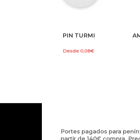
PIN TURMI
A
Desde
0,08
€
Portes pagados para peníns
partir de 140€ compra. Pre