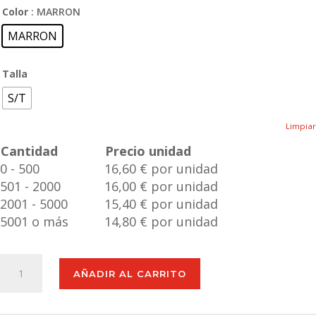
Color
: MARRON
MARRON
Talla
S/T
Limpiar
Cantidad
Precio unidad
0 - 500
16,60 € por unidad
501 - 2000
16,00 € por unidad
2001 - 5000
15,40 € por unidad
5001 o más
14,80 € por unidad
Balón
AÑADIR AL CARRITO
Horisun
cantidad