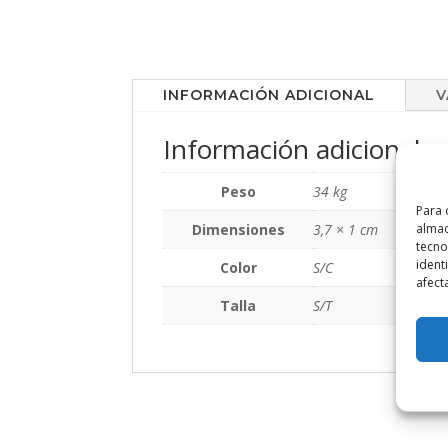
INFORMACIÓN ADICIONAL
V
Información adicional
Peso
34 kg
Para 
Dimensiones
3,7 × 1 cm
almac
tecno
ident
Color
S/C
afect
Talla
S/T