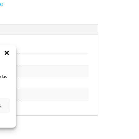
VO
 las
s