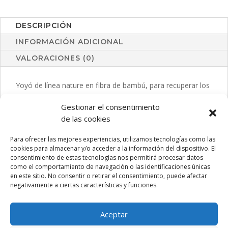
DESCRIPCIÓN
INFORMACIÓN ADICIONAL
VALORACIONES (0)
Yoyó de línea nature en fibra de bambú, para recuperar los
juegos clásicos más divertidos. Con hilo rizado de algodón
Gestionar el consentimiento
en color blanco de 100 cm.
de las cookies
Para ofrecer las mejores experiencias, utilizamos tecnologías como las
cookies para almacenar y/o acceder a la información del dispositivo. El
PRODUCTOS RELACIONADOS
consentimiento de estas tecnologías nos permitirá procesar datos
como el comportamiento de navegación o las identificaciones únicas
en este sitio. No consentir o retirar el consentimiento, puede afectar
negativamente a ciertas características y funciones.
Aceptar