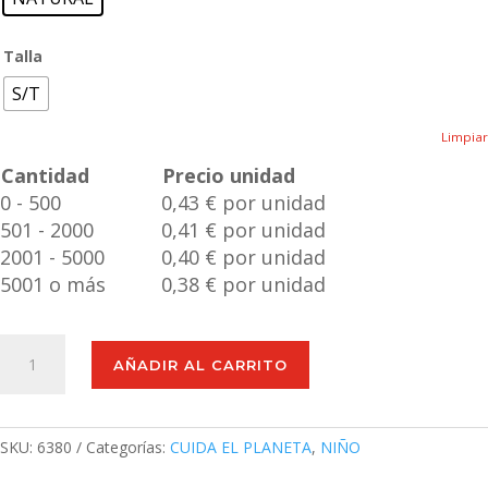
Talla
S/T
Limpiar
Cantidad
Precio unidad
0 - 500
0,43 € por unidad
501 - 2000
0,41 € por unidad
2001 - 5000
0,40 € por unidad
5001 o más
0,38 € por unidad
Yoyo
AÑADIR AL CARRITO
Runux
cantidad
SKU:
6380
Categorías:
CUIDA EL PLANETA
,
NIÑO