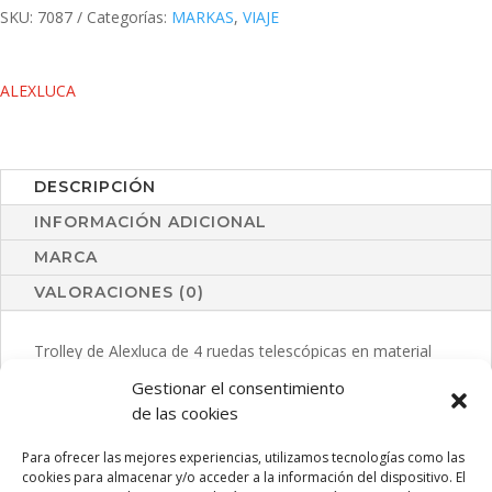
SKU:
7087
Categorías:
MARKAS
,
VIAJE
ALEXLUCA
DESCRIPCIÓN
INFORMACIÓN ADICIONAL
MARCA
VALORACIONES (0)
Trolley de Alexluca de 4 ruedas telescópicas en material
ABS rígido de alta resistencia en variados colores.
Gestionar el consentimiento
Compartimento principal con cierre de cremallera de doble
de las cookies
tirador y lateral con cierre de seguridad de combinación
numérica. Con doble asa de mano de cómodo y suave
Para ofrecer las mejores experiencias, utilizamos tecnologías como las
tacto y logotipo de la marca en chapa exterior. Interior
cookies para almacenar y/o acceder a la información del dispositivo. El