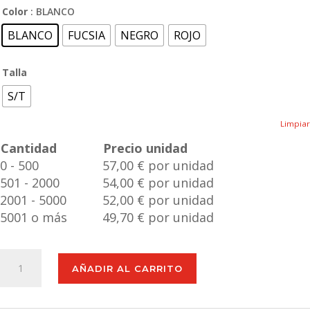
Color
: BLANCO
BLANCO
FUCSIA
NEGRO
ROJO
Talla
S/T
Limpiar
Cantidad
Precio unidad
0 - 500
57,00 € por unidad
501 - 2000
54,00 € por unidad
2001 - 5000
52,00 € por unidad
5001 o más
49,70 € por unidad
Trolley
AÑADIR AL CARRITO
Rumax
cantidad