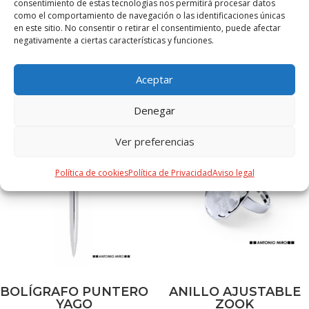
consentimiento de estas tecnologías nos permitirá procesar datos
forrado con logotipo de la marca y cintas elásticas de
como el comportamiento de navegación o las identificaciones únicas
sujeción.
en este sitio. No consentir o retirar el consentimiento, puede afectar
negativamente a ciertas características y funciones.
Aceptar
PRODUCTOS RELACIONADOS
Denegar
Ver preferencias
Política de cookies
Política de Privacidad
Aviso legal
BOLÍGRAFO PUNTERO
ANILLO AJUSTABLE
YAGO
ZOOK