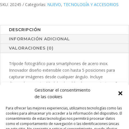
SKU:
20245
Categorías:
NUEVO
,
TECNOLOGÍA Y ACCESORIOS
DESCRIPCIÓN
INFORMACIÓN ADICIONAL
VALORACIONES (0)
Trípode fotográfico para smartphones de acero inox.
Innovador diseño extensible con hasta 5 posiciones para
capturar imágenes desde cualquier ángulo. Incluye
disparador remoto. Modelo plegable, de compacto tamaño
Gestionar el consentimiento
y diseño ergonómico para fácil transporte y superficie
de las cookies
antideslizante para sujetar fácilmente el selfie stick.
Presentado en caja de diseño kraft. Disponible manual de
Para ofrecer las mejores experiencias, utilizamos tecnologías como las
instrucciones en español e inglés.
cookies para almacenar y/o acceder a la información del dispositivo. El
consentimiento de estas tecnologías nos permitirá procesar datos
como el comportamiento de navegación o las identificaciones únicas
en este sitio. No consentir o retirar el consentimiento, puede afectar