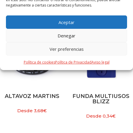
negativamente a ciertas características y funciones.
PRODUCTOS RELACIONADOS
Aceptar
Denegar
Ver preferencias
Política de cookies
Política de Privacidad
Aviso legal
ALTAVOZ MARTINS
FUNDA MULTIUSOS
BLIZZ
Desde
3,68
€
Desde
0,34
€