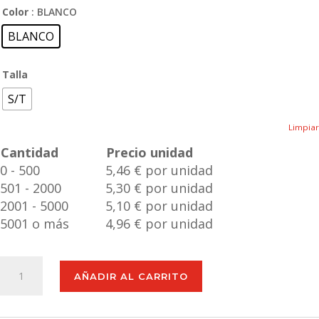
Color
: BLANCO
BLANCO
Talla
S/T
Limpiar
Cantidad
Precio unidad
0 - 500
5,46 € por unidad
501 - 2000
5,30 € por unidad
2001 - 5000
5,10 € por unidad
5001 o más
4,96 € por unidad
Trípode
AÑADIR AL CARRITO
Merylin
cantidad