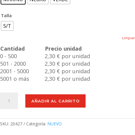
Talla
S/T
Limpiar
Cantidad
Precio unidad
0 - 500
2,30 € por unidad
501 - 2000
2,30 € por unidad
2001 - 5000
2,30 € por unidad
5001 o más
2,30 € por unidad
Toalla
AÑADIR AL CARRITO
Golf
Brylix
cantidad
SKU:
20427
Categoría:
NUEVO