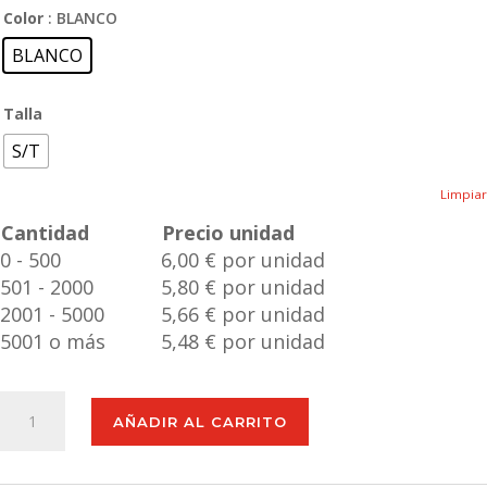
Color
: BLANCO
BLANCO
Talla
S/T
Limpiar
Cantidad
Precio unidad
0 - 500
6,00 € por unidad
501 - 2000
5,80 € por unidad
2001 - 5000
5,66 € por unidad
5001 o más
5,48 € por unidad
Termo
AÑADIR AL CARRITO
Sublimación
Cleikon
cantidad