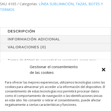
SKU:
6165
Categorías:
LÍNEA SUBLIMACIÓN
,
TAZAS, BOTES Y
TERMOS
DESCRIPCIÓN
INFORMACIÓN ADICIONAL
VALORACIONES (0)
Termo de 500ml de capacidad en resistente acero inox.
Superficie exterior especialmente diseñada para marcaje
Gestionar el consentimiento
en sublimación. Con tapón de seguridad y presentado en
de las cookies
atractiva caja individual de diseño.
Para ofrecer las mejores experiencias, utilizamos tecnologías como las
cookies para almacenar y/o acceder a la información del dispositivo. El
consentimiento de estas tecnologías nos permitirá procesar datos
como el comportamiento de navegación o las identificaciones únicas
PRODUCTOS RELACIONADOS
en este sitio. No consentir o retirar el consentimiento, puede afectar
negativamente a ciertas características y funciones.