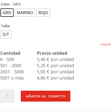
Color
: GRIS
GRIS
MARINO
ROJO
Talla
S/T
Limpiar
Cantidad
Precio unidad
0 - 500
5,40 € por unidad
501 - 2000
5,20 € por unidad
2001 - 5000
5,00 € por unidad
5001 o más
4,86 € por unidad
Taza
AÑADIR AL CARRITO
Verdux
cantidad