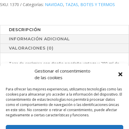
SKU:
1370
Categorías:
NAVIDAD
,
TAZAS, BOTES Y TERMOS
DESCRIPCIÓN
INFORMACIÓN ADICIONAL
VALORACIONES (0)
Taza de cerámica con diseño navideño vintage y 280 ml de
capacidad. Con área de marcaje especial en el frontal.
Gestionar el consentimiento
Presentada en atractiva caja individual kraft.
de las cookies
Para ofrecer las mejores experiencias, utilizamos tecnologías como las
cookies para almacenar y/o acceder a la información del dispositivo. El
consentimiento de estas tecnologías nos permitirá procesar datos
PRODUCTOS RELACIONADOS
como el comportamiento de navegación o las identificaciones únicas
en este sitio. No consentir o retirar el consentimiento, puede afectar
negativamente a ciertas características y funciones.