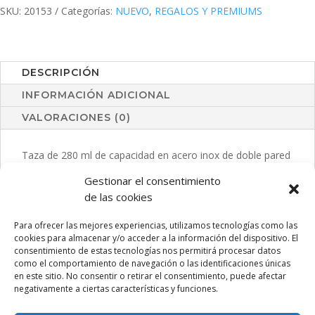
SKU:
20153
Categorías:
NUEVO
,
REGALOS Y PREMIUMS
DESCRIPCIÓN
INFORMACIÓN ADICIONAL
VALORACIONES (0)
Taza de 280 ml de capacidad en acero inox de doble pared
con recubrimiento exterior de cobre galvanizado.
Gestionar el consentimiento
Innovador diseño con acabado brillo. Presentada en
de las cookies
exclusiva caja individual de diseño negra.
Para ofrecer las mejores experiencias, utilizamos tecnologías como las
cookies para almacenar y/o acceder a la información del dispositivo. El
consentimiento de estas tecnologías nos permitirá procesar datos
como el comportamiento de navegación o las identificaciones únicas
PRODUCTOS RELACIONADOS
en este sitio. No consentir o retirar el consentimiento, puede afectar
negativamente a ciertas características y funciones.