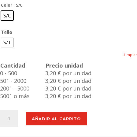
Color
: S/C
S/C
Talla
S/T
Limpiar
Cantidad
Precio unidad
0 - 500
3,20 € por unidad
501 - 2000
3,20 € por unidad
2001 - 5000
3,20 € por unidad
5001 o más
3,20 € por unidad
Taza
AÑADIR AL CARRITO
Belon
cantidad