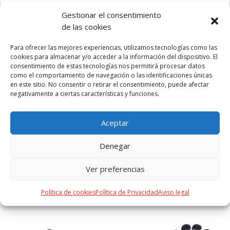
capacidades mostradas en todas nuestras baterías
Gestionar el consentimiento
auxiliares externas son reales, incorporando todas ellas
de las cookies
baterías de grado A y no recicladas, con una vida útil de al
menos 500 ciclos de carga y según normativa CE. Además,
Para ofrecer las mejores experiencias, utilizamos tecnologías como las
están fabricadas conforme a los estándares RoHS y en
cookies para almacenar y/o acceder a la información del dispositivo. El
cumplimiento con los siguientes requisitos de seguridad:
consentimiento de estas tecnologías nos permitirá procesar datos
como el comportamiento de navegación o las identificaciones únicas
Sistema de protección contra sobrecarga del power bank.
en este sitio. No consentir o retirar el consentimiento, puede afectar
Sistema de protección contra descarga completa que
negativamente a ciertas características y funciones.
proporciona una mayor durabilidad del power bank.
Sistema de bloqueo para evitar cortocircuitos. Sistema de
Aceptar
transferencia de carga constante, acorde con la capacidad
del dispositivo de destino.
Denegar
Ver preferencias
PRODUCTOS RELACIONADOS
Política de cookies
Política de Privacidad
Aviso legal