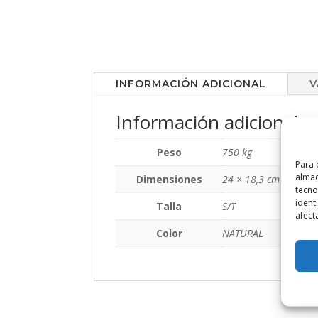
INFORMACIÓN ADICIONAL
V
Información adicional
Peso
750 kg
Para 
almac
Dimensiones
24 × 18,3 cm
tecno
ident
Talla
S/T
afect
Color
NATURAL