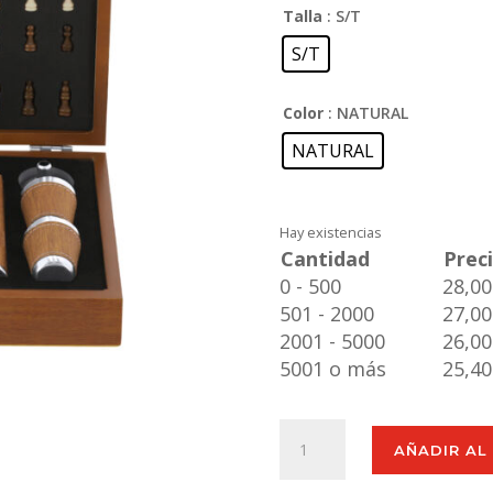
Talla
: S/T
S/T
Color
: NATURAL
NATURAL
Hay existencias
Cantidad
Prec
0 - 500
28,00
501 - 2000
27,00
2001 - 5000
26,00
5001 o más
25,40
Set
AÑADIR AL
Petaca
Fleet