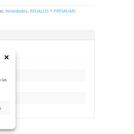
as:
Novedades
,
REGALOS Y PREMIUMS
 las
s