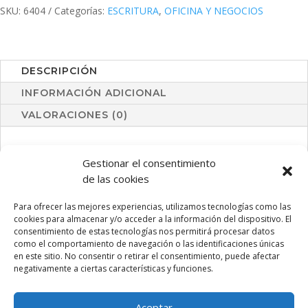
SKU:
6404
Categorías:
ESCRITURA
,
OFICINA Y NEGOCIOS
DESCRIPCIÓN
INFORMACIÓN ADICIONAL
VALORACIONES (0)
Set de marcadores en original diseño flor. Con amplia
Gestionar el consentimiento
superficie de marcaje y subrayadores en colores naranja,
de las cookies
azul, verde, amarillo y fucsia.
Para ofrecer las mejores experiencias, utilizamos tecnologías como las
cookies para almacenar y/o acceder a la información del dispositivo. El
consentimiento de estas tecnologías nos permitirá procesar datos
PRODUCTOS RELACIONADOS
como el comportamiento de navegación o las identificaciones únicas
en este sitio. No consentir o retirar el consentimiento, puede afectar
negativamente a ciertas características y funciones.
Aceptar