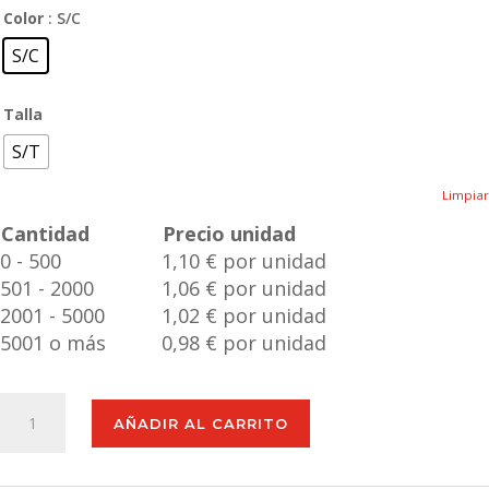
Color
: S/C
S/C
Talla
S/T
Limpiar
Cantidad
Precio unidad
0 - 500
1,10 € por unidad
501 - 2000
1,06 € por unidad
2001 - 5000
1,02 € por unidad
5001 o más
0,98 € por unidad
Set
AÑADIR AL CARRITO
Marcadores
Hindal
cantidad