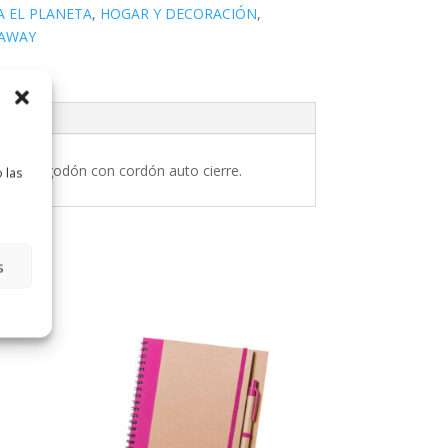
A EL PLANETA
,
HOGAR Y DECORACIÓN
,
 AWAY
da de algodón con cordón auto cierre.
 las
s