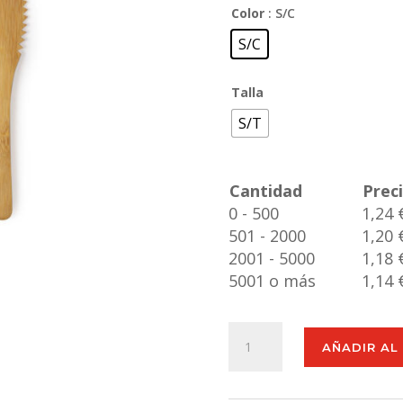
Color
: S/C
S/C
Talla
S/T
Cantidad
Prec
0 - 500
1,24 
501 - 2000
1,20 
2001 - 5000
1,18 
5001 o más
1,14 
Set
AÑADIR AL
Cubiertos
Plusin
cantidad