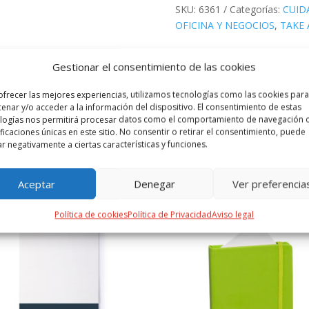
SKU:
6361
Categorías:
CUID
OFICINA Y NEGOCIOS
,
TAKE
Gestionar el consentimiento de las cookies
 ADICIONAL
VALORACIONES (0)
ofrecer las mejores experiencias, utilizamos tecnologías como las cookies para
enar y/o acceder a la información del dispositivo. El consentimiento de estas
dos en bambú, incluye tenedor, cuchara y cuchillo. Presentados en fun
logías nos permitirá procesar datos como el comportamiento de navegación o
ificaciones únicas en este sitio. No consentir o retirar el consentimiento, puede
ar negativamente a ciertas características y funciones.
PRODUCTOS RELACIONADOS
Aceptar
Denegar
Ver preferencia
Política de cookies
Política de Privacidad
Aviso legal