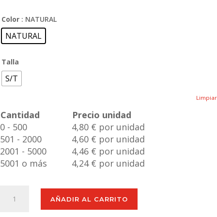
Color
: NATURAL
NATURAL
Talla
S/T
Limpiar
Cantidad
Precio unidad
0 - 500
4,80 € por unidad
501 - 2000
4,60 € por unidad
2001 - 5000
4,46 € por unidad
5001 o más
4,24 € por unidad
Set
AÑADIR AL CARRITO
Cables
Cargadores