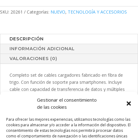
Lee
cantidad
SKU:
20261
Categorías:
NUEVO
,
TECNOLOGÍA Y ACCESORIOS
DESCRIPCIÓN
INFORMACIÓN ADICIONAL
VALORACIONES (0)
Completo set de cables cargadores fabricado en fibra de
trigo. Con función de soporte para smartphones. Incluye
cable con capacidad de transferencia de datos y múltiples
conexiones, con cabezales Micro USB, Tipo C y Lightning.
Gestionar el consentimiento
5V DC 3A. Con eyector de SIM incluido. Presentado en
de las cookies
bolsa individual reciclada. La caña de trigo fomenta la
utilización de materias primas naturales, reduciendo así las
Para ofrecer las mejores experiencias, utilizamos tecnologías como las
emisiones contaminantes.
cookies para almacenar y/o acceder a la información del dispositivo. El
consentimiento de estas tecnologías nos permitirá procesar datos
como el comportamiento de navegación o las identificaciones únicas