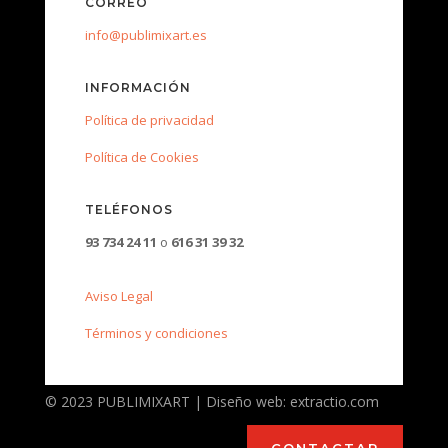
CORREO
info@publimixart.es
INFORMACIÓN
Política de privacidad
Política de Cookies
TELÉFONOS
93 734 24 11
o
616 31 39 32
Aviso Legal
Términos y condiciones
© 2023 PUBLIMIXART | Diseño web: extractio.com