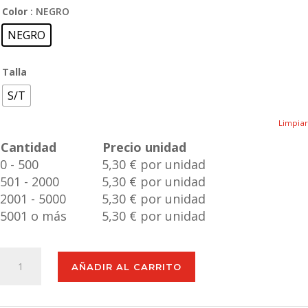
Color
: NEGRO
NEGRO
Talla
S/T
Limpiar
Cantidad
Precio unidad
0 - 500
5,30 € por unidad
501 - 2000
5,30 € por unidad
2001 - 5000
5,30 € por unidad
5001 o más
5,30 € por unidad
Roller
AÑADIR AL CARRITO
Helox
cantidad