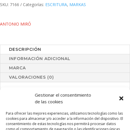
SKU:
7166
Categorías:
ESCRITURA
,
MARKAS
ANTONIO MIRÓ
DESCRIPCIÓN
INFORMACIÓN ADICIONAL
MARCA
VALORACIONES (0)
Roller de capucha de Antonio Miró en elegante diseño
Gestionar el consentimiento
bicolor y suave cuerpo metálico en sobrio color negro. Con
de las cookies
logotipo de la marca bajo la anilla, clip y punta en acabado
plateado brillante. Presentado en estuche individual en
Para ofrecer las mejores experiencias, utilizamos tecnologías como las
cookies para almacenar y/o acceder a la información del dispositivo. El
color negro con logotipo de la marca. En tinta azul.
consentimiento de estas tecnologías nos permitirá procesar datos
como el comportamiento de navegación o las identificaciones únicas