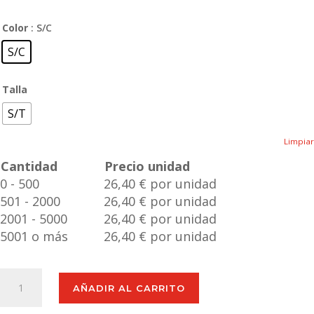
Color
: S/C
S/C
Talla
S/T
Limpiar
Cantidad
Precio unidad
0 - 500
26,40 € por unidad
501 - 2000
26,40 € por unidad
2001 - 5000
26,40 € por unidad
5001 o más
26,40 € por unidad
Reloj
AÑADIR AL CARRITO
Multifunción
Edres