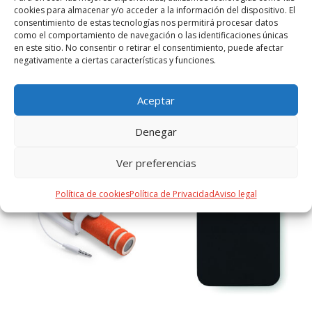
a los estándares RoHS y en cumplimiento con los
cookies para almacenar y/o acceder a la información del dispositivo. El
siguientes requisitos de seguridad: Sistema de protección
consentimiento de estas tecnologías nos permitirá procesar datos
contra sobrecalentamiento. Sistema de protección contra
como el comportamiento de navegación o las identificaciones únicas
en este sitio. No consentir o retirar el consentimiento, puede afectar
sobrecarga. Sistema de bloqueo para evitar cortocircuitos.
negativamente a ciertas características y funciones.
Aceptar
PRODUCTOS RELACIONADOS
Denegar
Ver preferencias
Política de cookies
Política de Privacidad
Aviso legal