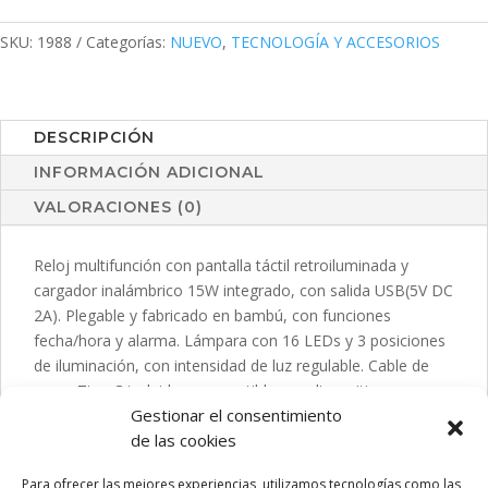
cantidad
SKU:
1988
Categorías:
NUEVO
,
TECNOLOGÍA Y ACCESORIOS
DESCRIPCIÓN
INFORMACIÓN ADICIONAL
VALORACIONES (0)
Reloj multifunción con pantalla táctil retroiluminada y
cargador inalámbrico 15W integrado, con salida USB(5V DC
2A). Plegable y fabricado en bambú, con funciones
fecha/hora y alarma. Lámpara con 16 LEDs y 3 posiciones
de iluminación, con intensidad de luz regulable. Cable de
carga Tipo C incluido y compatible con dispositivos
Gestionar el consentimiento
equipados con tecnología de carga inalámbrica Qi.
de las cookies
Presentado en caja individual de diseño kraft, con manual
de instrucciones en español en inglés. Fabricado conforme
Para ofrecer las mejores experiencias, utilizamos tecnologías como las