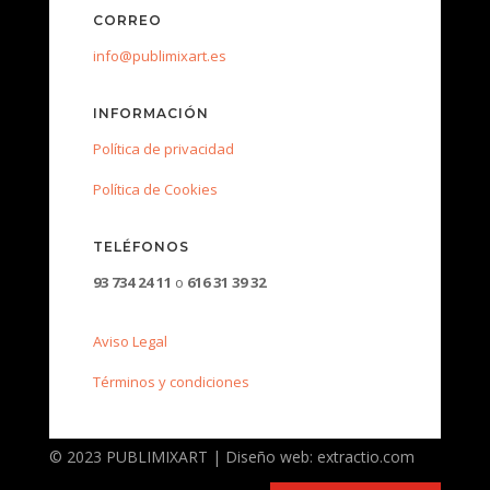
CORREO
info@publimixart.es
INFORMACIÓN
Política de privacidad
Política de Cookies
TELÉFONOS
93 734 24 11
o
616 31 39 32
Aviso Legal
Términos y condiciones
© 2023 PUBLIMIXART | Diseño web: extractio.com