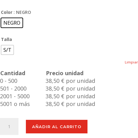
Color
: NEGRO
NEGRO
Talla
S/T
Limpiar
Cantidad
Precio unidad
0 - 500
38,50 € por unidad
501 - 2000
38,50 € por unidad
2001 - 5000
38,50 € por unidad
5001 o más
38,50 € por unidad
Reloj
AÑADIR AL CARRITO
Inteligente
Pinsir