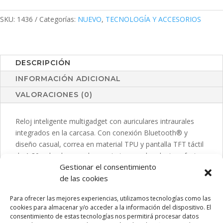
cantidad
SKU:
1436
Categorías:
NUEVO
,
TECNOLOGÍA Y ACCESORIOS
DESCRIPCIÓN
INFORMACIÓN ADICIONAL
VALORACIONES (0)
Reloj inteligente multigadget con auriculares intraurales
integrados en la carcasa. Con conexión Bluetooth® y
diseño casual, correa en material TPU y pantalla TFT táctil
de 1,30 pulgadas, que lo convierten en el gadget perfecto
Gestionar el consentimiento
para todo tipo de actividades deportivas, de ocio y para el
de las cookies
día a día.Resistente a salpicaduras de agua, con APP
disponible para iOS y Android. Recargable por USB (cable
Para ofrecer las mejores experiencias, utilizamos tecnologías como las
incluido) y presentado en atractiva caja de diseño.
cookies para almacenar y/o acceder a la información del dispositivo. El
Disponible manual de instrucciones en español e inglés.
consentimiento de estas tecnologías nos permitirá procesar datos