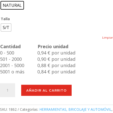
NATURAL
Talla
S/T
Limpiar
Cantidad
Precio unidad
0 - 500
0,94 € por unidad
501 - 2000
0,90 € por unidad
2001 - 5000
0,88 € por unidad
5001 o más
0,84 € por unidad
Rascador
AÑADIR AL CARRITO
Hielo
Guñon
cantidad
SKU:
1862
Categorías:
HERRAMIENTAS, BRICOLAJE Y AUTOMÓVIL
,