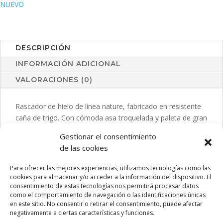
NUEVO
DESCRIPCIÓN
INFORMACIÓN ADICIONAL
VALORACIONES (0)
Rascador de hielo de línea nature, fabricado en resistente
caña de trigo. Con cómoda asa troquelada y paleta de gran
tamaño. Distintivo caña de trigo inyectado en molde. La
Gestionar el consentimiento
caña de trigo fomenta la utilización de materias primas
de las cookies
naturales, reduciendo así las emisiones contaminantes.
Para ofrecer las mejores experiencias, utilizamos tecnologías como las
cookies para almacenar y/o acceder a la información del dispositivo. El
consentimiento de estas tecnologías nos permitirá procesar datos
como el comportamiento de navegación o las identificaciones únicas
PRODUCTOS RELACIONADOS
en este sitio. No consentir o retirar el consentimiento, puede afectar
negativamente a ciertas características y funciones.