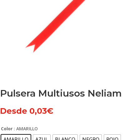
Pulsera Multiusos Neliam
Desde
0,03
€
Color
: AMARILLO
AMARILLO
AZUL
BLANCO
NEGRO
ROJO