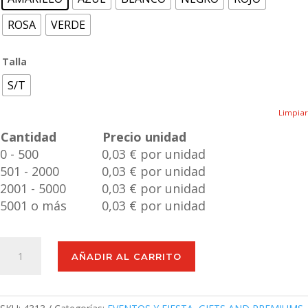
ROSA
VERDE
Talla
S/T
Limpiar
Cantidad
Precio unidad
0 - 500
0,03 € por unidad
501 - 2000
0,03 € por unidad
2001 - 5000
0,03 € por unidad
5001 o más
0,03 € por unidad
Pulsera
AÑADIR AL CARRITO
Multiusos
Neliam
cantidad