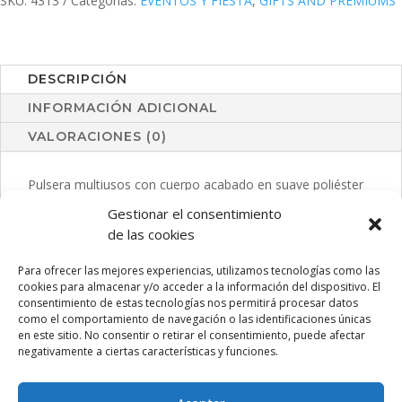
SKU:
4313
Categorías:
EVENTOS Y FIESTA
,
GIFTS AND PREMIUMS
DESCRIPCIÓN
INFORMACIÓN ADICIONAL
VALORACIONES (0)
Pulsera multiusos con cuerpo acabado en suave poliéster
de vivos y variados colores. Color blanco especialmente
Gestionar el consentimiento
diseñado para marcaje en sublimación.
de las cookies
Para ofrecer las mejores experiencias, utilizamos tecnologías como las
cookies para almacenar y/o acceder a la información del dispositivo. El
consentimiento de estas tecnologías nos permitirá procesar datos
PRODUCTOS RELACIONADOS
como el comportamiento de navegación o las identificaciones únicas
en este sitio. No consentir o retirar el consentimiento, puede afectar
negativamente a ciertas características y funciones.