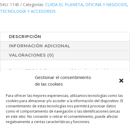
SKU:
1140
Categorías:
CUIDA EL PLANETA
,
OFICINA Y NEGOCIOS
,
TECNOLOGÍA Y ACCESORIOS
DESCRIPCIÓN
INFORMACIÓN ADICIONAL
VALORACIONES (0)
Puerto USB 2.0 de línea nature y fabricado en bambú.
Gestionar el consentimiento
Incluye 1 puerto Tipo C y 2 puertos USB. Presentado en
de las cookies
atractiva caja de diseño eco.
Para ofrecer las mejores experiencias, utilizamos tecnologías como las
cookies para almacenar y/o acceder a la información del dispositivo. El
consentimiento de estas tecnologías nos permitirá procesar datos
PRODUCTOS RELACIONADOS
como el comportamiento de navegación o las identificaciones únicas
en este sitio. No consentir o retirar el consentimiento, puede afectar
negativamente a ciertas características y funciones.