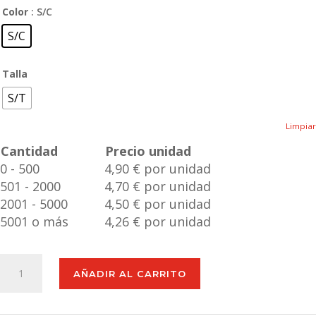
Color
: S/C
S/C
Talla
S/T
Limpiar
Cantidad
Precio unidad
0 - 500
4,90 € por unidad
501 - 2000
4,70 € por unidad
2001 - 5000
4,50 € por unidad
5001 o más
4,26 € por unidad
Puerto
AÑADIR AL CARRITO
USB
Norman
cantidad