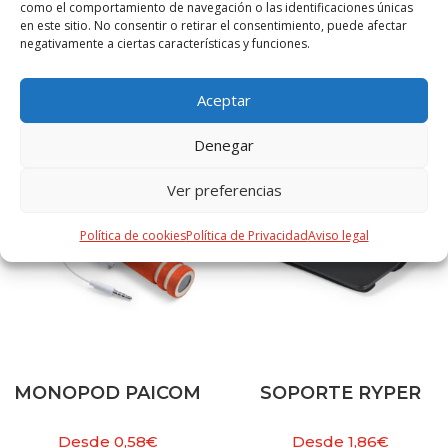
usado para fabricar el producto.
como el comportamiento de navegación o las identificaciones únicas
en este sitio. No consentir o retirar el consentimiento, puede afectar
negativamente a ciertas características y funciones.
PRODUCTOS RELACIONADOS
Aceptar
Denegar
Ver preferencias
Política de cookies
Política de Privacidad
Aviso legal
MONOPOD PAICOM
SOPORTE RYPER
Desde
0,58
€
Desde
1,86
€