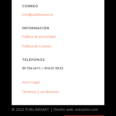
CORREO
info@publimixart.es
INFORMACIÓN
Política de privacidad
Política de Cookies
TELÉFONOS
93 734 24 11
o
616 31 39 32
Aviso Legal
Términos y condiciones
© 2023 PUBLIMIXART | Diseño web: extractio.com