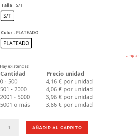
Talla
: S/T
S/T
Color
: PLATEADO
PLATEADO
Limpiar
Hay existencias
Cantidad
Precio unidad
0 - 500
4,16 € por unidad
501 - 2000
4,06 € por unidad
2001 - 5000
3,96 € por unidad
5001 o más
3,86 € por unidad
Puerto
AÑADIR AL CARRITO
USB
Konery