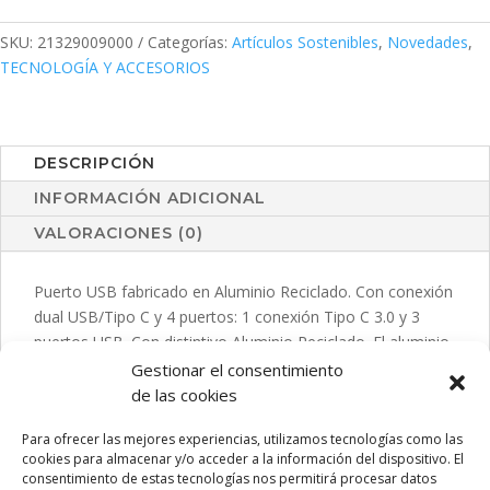
cantidad
SKU:
21329009000
Categorías:
Artículos Sostenibles
,
Novedades
,
TECNOLOGÍA Y ACCESORIOS
DESCRIPCIÓN
INFORMACIÓN ADICIONAL
VALORACIONES (0)
Puerto USB fabricado en Aluminio Reciclado. Con conexión
dual USB/Tipo C y 4 puertos: 1 conexión Tipo C 3.0 y 3
puertos USB. Con distintivo Aluminio Reciclado. El aluminio
reciclado es un material con posibilidades de reciclaje casi
Gestionar el consentimiento
infinitas, sin perder sus propiedades originales y
de las cookies
consumiendo menos energía en este proceso. Certificación
Para ofrecer las mejores experiencias, utilizamos tecnologías como las
GRS (Global Recycled Standard / Estándar de Reciclaje
cookies para almacenar y/o acceder a la información del dispositivo. El
Global,NULL), que garantiza el origen reciclado del material
consentimiento de estas tecnologías nos permitirá procesar datos