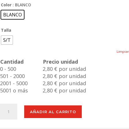
Color
: BLANCO
BLANCO
Talla
S/T
Limpiar
Cantidad
Precio unidad
0 - 500
2,80 € por unidad
501 - 2000
2,80 € por unidad
2001 - 5000
2,80 € por unidad
5001 o más
2,80 € por unidad
Puerto
AÑADIR AL CARRITO
USB
Hevan
cantidad