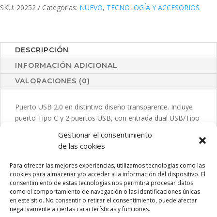
SKU:
20252
Categorías:
NUEVO
,
TECNOLOGÍA Y ACCESORIOS
DESCRIPCIÓN
INFORMACIÓN ADICIONAL
VALORACIONES (0)
Puerto USB 2.0 en distintivo diseño transparente. Incluye
puerto Tipo C y 2 puertos USB, con entrada dual USB/Tipo
C. Presentado en caja individual de diseño kraft. Fabricado
Gestionar el consentimiento
conforme a estándares RoHS, con sistema de bloqueo
de las cookies
para evitar cortocircuitos.
Para ofrecer las mejores experiencias, utilizamos tecnologías como las
cookies para almacenar y/o acceder a la información del dispositivo. El
consentimiento de estas tecnologías nos permitirá procesar datos
como el comportamiento de navegación o las identificaciones únicas
PRODUCTOS RELACIONADOS
en este sitio. No consentir o retirar el consentimiento, puede afectar
negativamente a ciertas características y funciones.