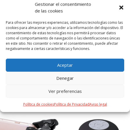
de al menos 500 ciclos de carga y según normativa CE.
Gestionar el consentimiento
Además, están fabricadas conforme a los estándares
de las cookies
RoHS y en cumplimiento con los siguientes requisitos de
seguridad: Sistema de protección contra sobrecarga del
Para ofrecer las mejores experiencias, utilizamos tecnologías como las
power bank. Sistema de protección contra descarga
cookies para almacenar y/o acceder a la información del dispositivo. El
consentimiento de estas tecnologías nos permitirá procesar datos
completa que proporciona una mayor durabilidad del
como el comportamiento de navegación o las identificaciones únicas
power bank. Sistema de bloqueo para evitar cortocircuitos.
en este sitio. No consentir o retirar el consentimiento, puede afectar
Sistema de transferencia de carga constante, acorde con la
negativamente a ciertas características y funciones.
capacidad del dispositivo de destino. La caña de trigo
fomenta la utilización de materias primas naturales,
Aceptar
reduciendo así las emisiones contaminantes.
Denegar
Ver preferencias
PRODUCTOS RELACIONADOS
Política de cookies
Política de Privacidad
Aviso legal