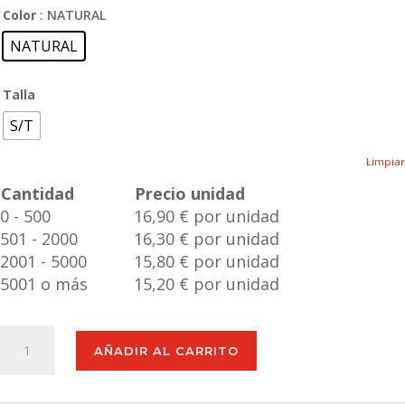
Color
: NATURAL
NATURAL
Talla
S/T
Limpiar
Cantidad
Precio unidad
0 - 500
16,90 € por unidad
501 - 2000
16,30 € por unidad
2001 - 5000
15,80 € por unidad
5001 o más
15,20 € por unidad
Power
AÑADIR AL CARRITO
Bank
Dawson
cantidad