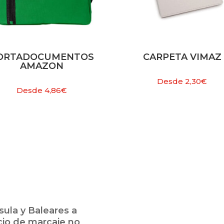
ORTADOCUMENTOS
CARPETA VIMAZ
AMAZON
Desde
2,30
€
Desde
4,86
€
ula y Baleares a
cio de marcaje no