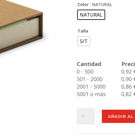
Color
: NATURAL
NATURAL
Talla
S/T
Cantidad
Prec
0 - 500
0,92 
501 - 2000
0,90 
2001 - 5000
0,86 
5001 o más
0,82 
Portanotas
AÑADIR AL
Leryl
cantidad