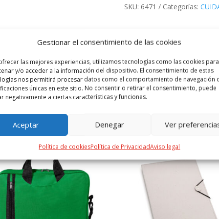
SKU:
6471
Categorías:
CUID
Gestionar el consentimiento de las cookies
 ADICIONAL
VALORACIONES (0)
ofrecer las mejores experiencias, utilizamos tecnologías como las cookies para
enar y/o acceder a la información del dispositivo. El consentimiento de estas
artón reciclado. Con 200 hojas lisas y 125 mini notas adhesivas.
logías nos permitirá procesar datos como el comportamiento de navegación o
ificaciones únicas en este sitio. No consentir o retirar el consentimiento, puede
ar negativamente a ciertas características y funciones.
PRODUCTOS RELACIONADOS
Aceptar
Denegar
Ver preferencia
Política de cookies
Política de Privacidad
Aviso legal