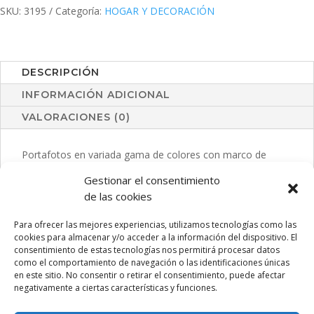
SKU:
3195
Categoría:
HOGAR Y DECORACIÓN
DESCRIPCIÓN
INFORMACIÓN ADICIONAL
VALORACIONES (0)
Portafotos en variada gama de colores con marco de
madera. Con cristal protector y soporte antideslizante para
Gestionar el consentimiento
posicionado horizontal y vertical. Para fotos de hasta
de las cookies
10x15cm y presentado en caja individual.
Para ofrecer las mejores experiencias, utilizamos tecnologías como las
cookies para almacenar y/o acceder a la información del dispositivo. El
consentimiento de estas tecnologías nos permitirá procesar datos
como el comportamiento de navegación o las identificaciones únicas
PRODUCTOS RELACIONADOS
en este sitio. No consentir o retirar el consentimiento, puede afectar
negativamente a ciertas características y funciones.