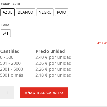
Color
: AZUL
AZUL
BLANCO
NEGRO
ROJO
Talla
S/T
Limpiar
Cantidad
Precio unidad
0 - 500
2,40 € por unidad
501 - 2000
2,36 € por unidad
2001 - 5000
2,26 € por unidad
5001 o más
2,18 € por unidad
Portafotos
AÑADIR AL CARRITO
Stan
cantidad