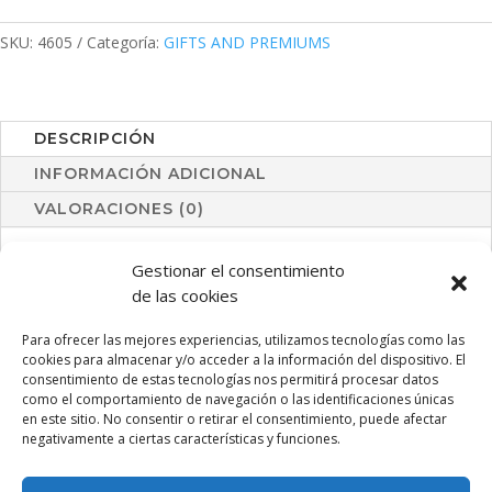
cantidad
SKU:
4605
Categoría:
GIFTS AND PREMIUMS
DESCRIPCIÓN
INFORMACIÓN ADICIONAL
VALORACIONES (0)
Pelota antiestrés en extensa gama de vivos colores y
Gestionar el consentimiento
suave cuerpo con acolchado de PU brillante.
de las cookies
Para ofrecer las mejores experiencias, utilizamos tecnologías como las
cookies para almacenar y/o acceder a la información del dispositivo. El
consentimiento de estas tecnologías nos permitirá procesar datos
PRODUCTOS RELACIONADOS
como el comportamiento de navegación o las identificaciones únicas
en este sitio. No consentir o retirar el consentimiento, puede afectar
negativamente a ciertas características y funciones.