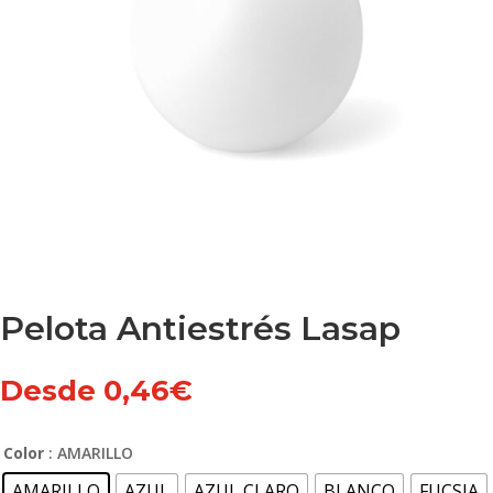
Pelota Antiestrés Lasap
Desde
0,46
€
Color
: AMARILLO
AMARILLO
AZUL
AZUL CLARO
BLANCO
FUCSIA