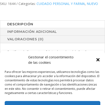
SKU:
1644
Categorías:
CUIDADO PERSONAL Y FARMA
,
NUEVO
DESCRIPCIÓN
INFORMACIÓN ADICIONAL
VALORACIONES (0)
Pastillero de línea nature fabricado en bambú. Con 3
Gestionar el consentimiento
compartimentos interiores y cierre magnético.
de las cookies
Para ofrecer las mejores experiencias, utilizamos tecnologías como las
cookies para almacenar y/o acceder a la información del dispositivo. El
PRODUCTOS RELACIONADOS
consentimiento de estas tecnologías nos permitirá procesar datos
como el comportamiento de navegación o las identificaciones únicas
en este sitio. No consentir o retirar el consentimiento, puede afectar
negativamente a ciertas características y funciones.