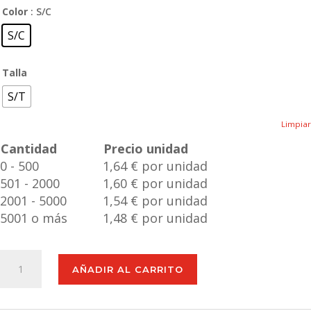
Color
: S/C
S/C
Talla
S/T
Limpiar
Cantidad
Precio unidad
0 - 500
1,64 € por unidad
501 - 2000
1,60 € por unidad
2001 - 5000
1,54 € por unidad
5001 o más
1,48 € por unidad
Pastillero
AÑADIR AL CARRITO
Pensol
cantidad