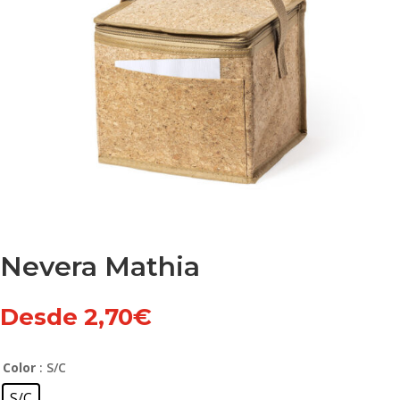
Nevera Mathia
Desde
2,70
€
Color
: S/C
S/C