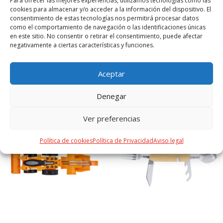
Para ofrecer las mejores experiencias, utilizamos tecnologías como las
cookies para almacenar y/o acceder a la información del dispositivo. El
Color
consentimiento de estas tecnologías nos permitirá procesar datos
NEGRO
como el comportamiento de navegación o las identificaciones únicas
en este sitio. No consentir o retirar el consentimiento, puede afectar
negativamente a ciertas características y funciones.
Aceptar
PRODUCTOS RELACIONADOS
Denegar
Ver preferencias
Política de cookies
Política de Privacidad
Aviso legal