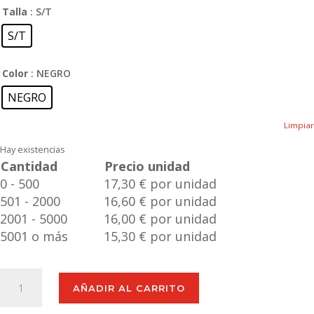
Talla
: S/T
S/T
Color
: NEGRO
NEGRO
Limpiar
Hay existencias
Cantidad
Precio unidad
0 - 500
17,30 € por unidad
501 - 2000
16,60 € por unidad
2001 - 5000
16,00 € por unidad
5001 o más
15,30 € por unidad
Navaja
AÑADIR AL CARRITO
Multiusos
Eliana