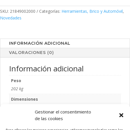
cantidad
SKU:
21849002000
Categorías:
Herramientas, Brico y Automóvil
,
Novedades
INFORMACIÓN ADICIONAL
VALORACIONES (0)
Información adicional
Peso
202 kg
Dimensiones
11,2 × 2,3 cm
Gestionar el consentimiento
Talla
de las cookies
S/T