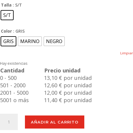
Talla
: S/T
S/T
Color
: GRIS
GRIS
MARINO
NEGRO
Limpiar
Hay existencias
Cantidad
Precio unidad
0 - 500
13,10 € por unidad
501 - 2000
12,60 € por unidad
2001 - 5000
12,00 € por unidad
5001 o más
11,40 € por unidad
Mochila
AÑADIR AL CARRITO
Galix
cantidad