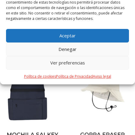
consentimiento de estas tecnologías nos permitirá procesar datos
como el comportamiento de navegación o las identificaciones únicas
GRIS, MARINO, NEGRO
en este sitio. No consentir o retirar el consentimiento, puede afectar
negativamente a ciertas características y funciones.
Aceptar
PRODUCTOS RELACIONADOS
Denegar
Ver preferencias
Política de cookies
Política de Privacidad
Aviso legal
MOCHILA SALKEY
GORRA FRASER