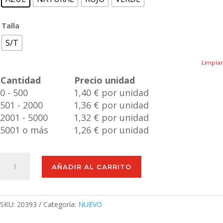
Talla
S/T
Limpiar
Cantidad
Precio unidad
0 - 500
1,40 € por unidad
501 - 2000
1,36 € por unidad
2001 - 5000
1,32 € por unidad
5001 o más
1,26 € por unidad
Mochila
AÑADIR AL CARRITO
Ashara
cantidad
SKU:
20393
Categoría:
NUEVO