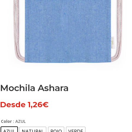
Mochila Ashara
Desde
1,26
€
Color
: AZUL
AZUL
NATURAL
ROJO
VERDE