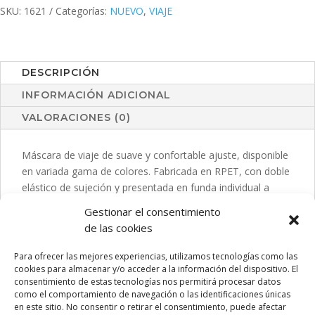
SKU:
1621
Categorías:
NUEVO
,
VIAJE
DESCRIPCIÓN
INFORMACIÓN ADICIONAL
VALORACIONES (0)
Máscara de viaje de suave y confortable ajuste, disponible
en variada gama de colores. Fabricada en RPET, con doble
elástico de sujeción y presentada en funda individual a
juego de RPET con cierre de cordón. Distintivo RPET en
Gestionar el consentimiento
máscara y funda. El material RPET se elabora a partir de
de las cookies
plástico reciclado, para así fomentar la reutilización de
residuos plásticos y ayudar a la sostenibilidad del planeta.
Para ofrecer las mejores experiencias, utilizamos tecnologías como las
cookies para almacenar y/o acceder a la información del dispositivo. El
consentimiento de estas tecnologías nos permitirá procesar datos
como el comportamiento de navegación o las identificaciones únicas
en este sitio. No consentir o retirar el consentimiento, puede afectar