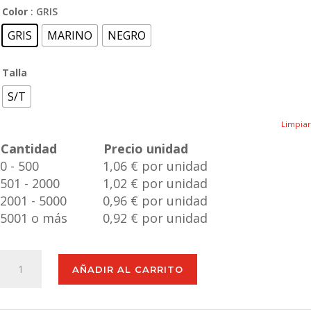
Color
: GRIS
GRIS
MARINO
NEGRO
Talla
S/T
Limpiar
Cantidad
Precio unidad
0 - 500
1,06 € por unidad
501 - 2000
1,02 € por unidad
2001 - 5000
0,96 € por unidad
5001 o más
0,92 € por unidad
Máscara
AÑADIR AL CARRITO
Viaje
Buxtok
cantidad