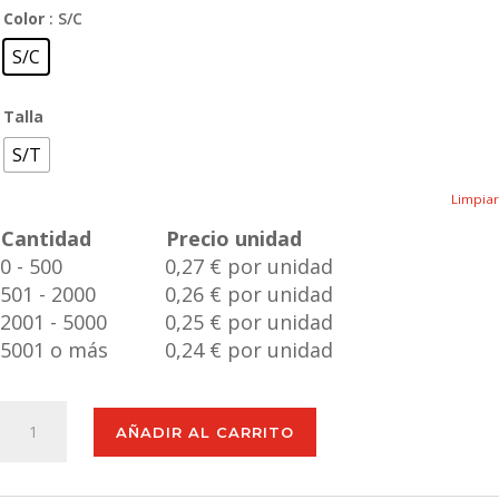
Color
: S/C
S/C
Talla
S/T
Limpiar
Cantidad
Precio unidad
0 - 500
0,27 € por unidad
501 - 2000
0,26 € por unidad
2001 - 5000
0,25 € por unidad
5001 o más
0,24 € por unidad
Marcapáginas
AÑADIR AL CARRITO
Jofry
cantidad