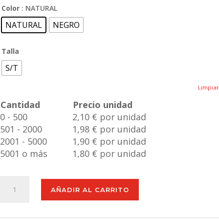
Color
: NATURAL
NATURAL
NEGRO
Talla
S/T
Limpiar
Cantidad
Precio unidad
0 - 500
2,10 € por unidad
501 - 2000
1,98 € por unidad
2001 - 5000
1,90 € por unidad
5001 o más
1,80 € por unidad
Manopla
AÑADIR AL CARRITO
Calen
cantidad