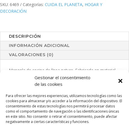
SKU:
6469
Categorías:
CUIDA EL PLANETA
,
HOGAR Y
DECORACIÓN
DESCRIPCIÓN
INFORMACIÓN ADICIONAL
VALORACIONES (0)
Manopla de cocina de línea nature. Fabricada en material
100% algodón orgánico de alta calidad. Con una cara lisa
Gestionar el consentimiento
especialmente diseñada para impresión y cinta para colgar.
de las cookies
Distintivo algodón orgánico en etiqueta.
Para ofrecer las mejores experiencias, utilizamos tecnologías como las
cookies para almacenar y/o acceder a la información del dispositivo. El
consentimiento de estas tecnologías nos permitirá procesar datos
como el comportamiento de navegación o las identificaciones únicas
PRODUCTOS RELACIONADOS
en este sitio. No consentir o retirar el consentimiento, puede afectar
negativamente a ciertas características y funciones.